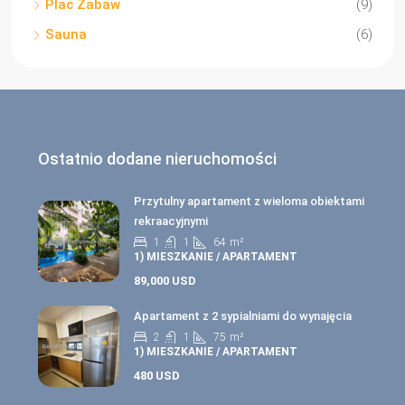
Plac Zabaw
(9)
Sauna
(6)
Ostatnio dodane nieruchomości
Przytulny apartament z wieloma obiektami
rekraacyjnymi
1
1
64
m²
1) MIESZKANIE / APARTAMENT
89,000 USD
Apartament z 2 sypialniami do wynajęcia
2
1
75
m²
1) MIESZKANIE / APARTAMENT
480 USD