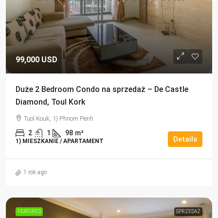
99,000 USD
Duże 2 Bedroom Condo na sprzedaż – De Castle
Diamond, Toul Kork
Tuol Kouk, 1) Phnom Penh
2
1
98
m²
Details
1) MIESZKANIE / APARTAMENT
1 rok ago
FEATURED
SPRZEDAŻ