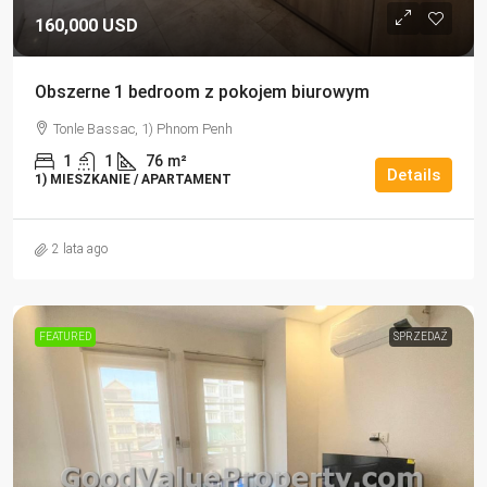
160,000 USD
Obszerne 1 bedroom z pokojem biurowym
Tonle Bassac, 1) Phnom Penh
1
1
76
m²
Details
1) MIESZKANIE / APARTAMENT
2 lata ago
FEATURED
SPRZEDAŻ