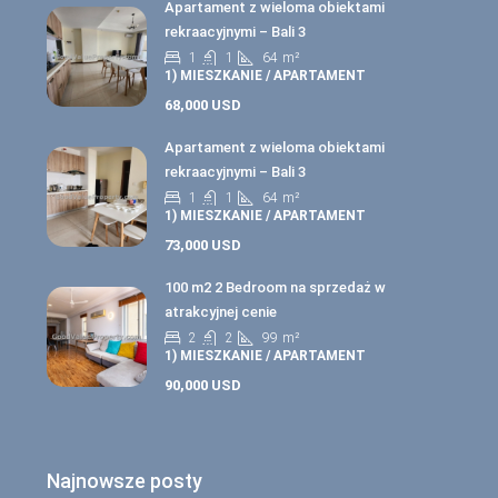
Apartament z wieloma obiektami
rekraacyjnymi – Bali 3
1
1
64
m²
1) MIESZKANIE / APARTAMENT
68,000 USD
Apartament z wieloma obiektami
rekraacyjnymi – Bali 3
1
1
64
m²
1) MIESZKANIE / APARTAMENT
73,000 USD
100 m2 2 Bedroom na sprzedaż w
atrakcyjnej cenie
2
2
99
m²
1) MIESZKANIE / APARTAMENT
90,000 USD
Najnowsze posty