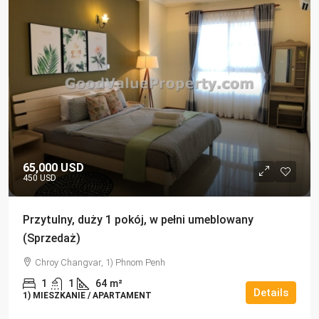
65,000 USD
450 USD
Przytulny, duży 1 pokój, w pełni umeblowany
(Sprzedaż)
Chroy Changvar, 1) Phnom Penh
1
1
64
m²
Details
1) MIESZKANIE / APARTAMENT