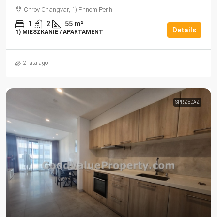
Chroy Changvar, 1) Phnom Penh
1
2
55
m²
Details
1) MIESZKANIE / APARTAMENT
2 lata ago
SPRZEDAŻ