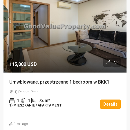
115,000 USD
Umwblowane, przestrzenne 1 bedroom w BKK1
1) Phnom Penh
1
1
72
m²
Details
1) MIESZKANIE / APARTAMENT
1 rok ago