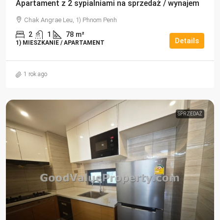
Apartament z 2 sypialniami na sprzedaż / wynajem
Chak Angrae Leu, 1) Phnom Penh
2
1
78
m²
Details
1) MIESZKANIE / APARTAMENT
1 rok ago
SPRZEDAŻ