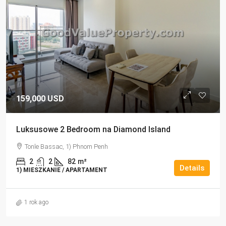
159,000 USD
Luksusowe 2 Bedroom na Diamond Island
Tonle Bassac, 1) Phnom Penh
2
2
82
m²
Details
1) MIESZKANIE / APARTAMENT
1 rok ago