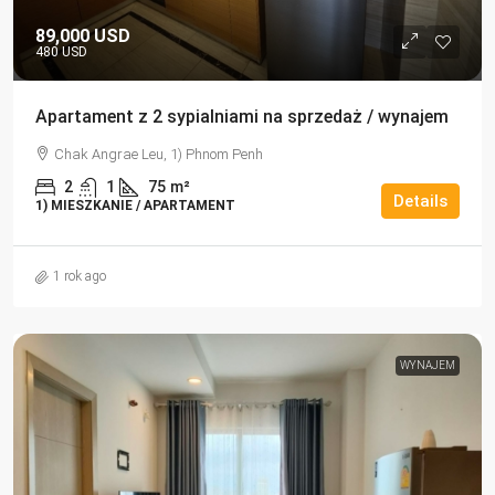
89,000 USD
480 USD
Apartament z 2 sypialniami na sprzedaż / wynajem
Chak Angrae Leu, 1) Phnom Penh
2
1
75
m²
Details
1) MIESZKANIE / APARTAMENT
1 rok ago
WYNAJEM