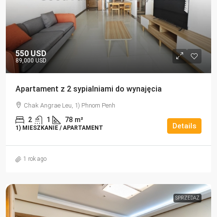
550 USD
89,000 USD
Apartament z 2 sypialniami do wynajęcia
Chak Angrae Leu, 1) Phnom Penh
2
1
78
m²
Details
1) MIESZKANIE / APARTAMENT
1 rok ago
SPRZEDAŻ