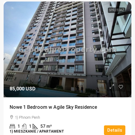
SPRZEDAŻ
85,000 USD
Nowe 1 Bedroom w Agile Sky Residence
1) Phnom Penh
1
1
57
m²
Details
1) MIESZKANIE / APARTAMENT