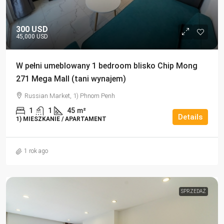
300 USD
45,000 USD
W pełni umeblowany 1 bedroom blisko Chip Mong
271 Mega Mall (tani wynajem)
Russian Market, 1) Phnom Penh
1
1
45
m²
Details
1) MIESZKANIE / APARTAMENT
1 rok ago
SPRZEDAŻ