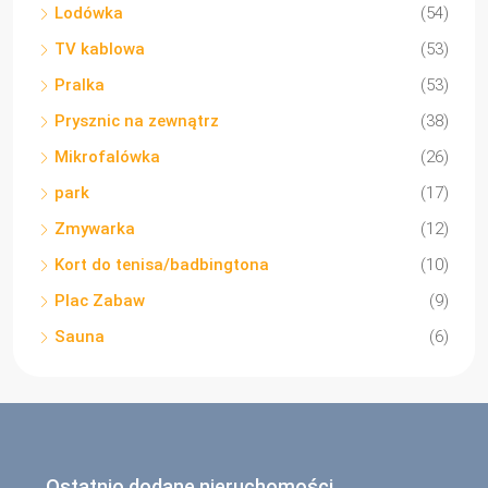
Lodówka
(54)
TV kablowa
(53)
Pralka
(53)
Prysznic na zewnątrz
(38)
Mikrofalówka
(26)
park
(17)
Zmywarka
(12)
Kort do tenisa/badbingtona
(10)
Plac Zabaw
(9)
Sauna
(6)
Ostatnio dodane nieruchomości