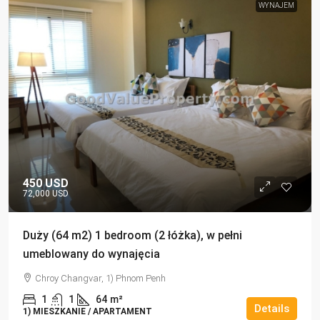
WYNAJEM
450 USD
72,000 USD
Duży (64 m2) 1 bedroom (2 łóżka), w pełni
umeblowany do wynajęcia
Chroy Changvar, 1) Phnom Penh
1
1
64
m²
Details
1) MIESZKANIE / APARTAMENT