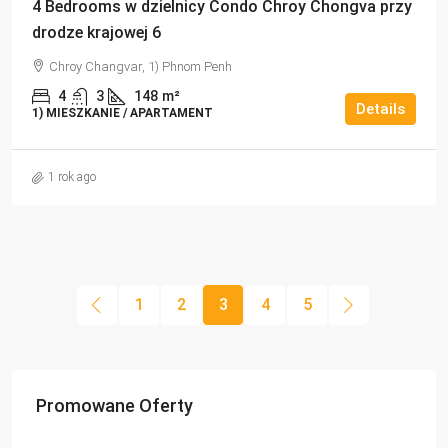
4 Bedrooms w dzielnicy Condo Chroy Chongva przy
drodze krajowej 6
Chroy Changvar, 1) Phnom Penh
4
3
148
m²
Details
1) MIESZKANIE / APARTAMENT
1 rok ago
1
2
3
4
5
Promowane Oferty