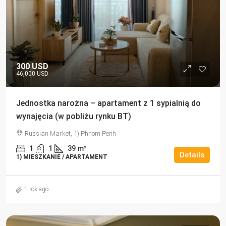
300 USD
46,000 USD
Jednostka narożna – apartament z 1 sypialnią do
wynajęcia (w pobliżu rynku BT)
Russian Market, 1) Phnom Penh
1
1
39
m²
Details
1) MIESZKANIE / APARTAMENT
1 rok ago