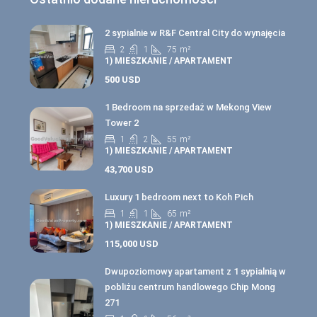
2 sypialnie w R&F Central City do wynajęcia
2
1
75
m²
1) MIESZKANIE / APARTAMENT
500 USD
1 Bedroom na sprzedaż w Mekong View
Tower 2
1
2
55
m²
1) MIESZKANIE / APARTAMENT
43,700 USD
Luxury 1 bedroom next to Koh Pich
1
1
65
m²
1) MIESZKANIE / APARTAMENT
115,000 USD
Dwupoziomowy apartament z 1 sypialnią w
pobliżu centrum handlowego Chip Mong
271