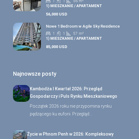
1
1
56
m²
1) MIESZKANIE / APARTAMENT
56,000 USD
Nowe 1 Bedroom w Agile Sky Residence
1
1
57
m²
1) MIESZKANIE / APARTAMENT
85,000 USD
Najnowsze posty
Kambodża I Kwartał 2026: Przegląd
Gospodarczy i Puls Rynku Mieszkaniowego
Początek 2026 roku nie przypomina rynku
pędzącego ku euforii. Przegląd…
Życie w Phnom Penh w 2026: Kompleksowy