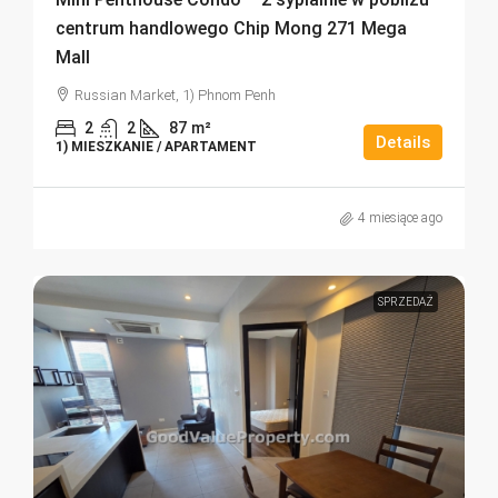
centrum handlowego Chip Mong 271 Mega
Mall
Russian Market, 1) Phnom Penh
2
2
87
m²
Details
1) MIESZKANIE / APARTAMENT
4 miesiące ago
SPRZEDAŻ