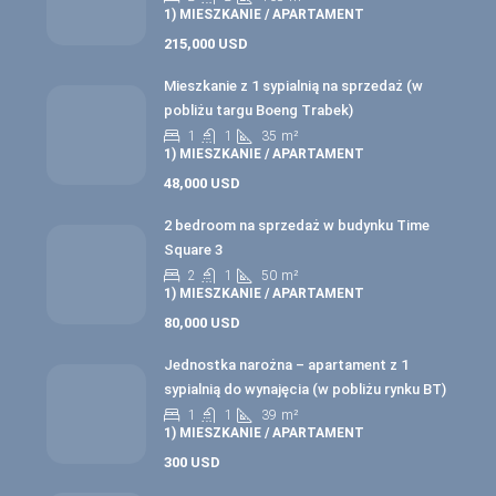
1) MIESZKANIE / APARTAMENT
215,000 USD
Mieszkanie z 1 sypialnią na sprzedaż (w
pobliżu targu Boeng Trabek)
1
1
35
m²
1) MIESZKANIE / APARTAMENT
48,000 USD
2 bedroom na sprzedaż w budynku Time
Square 3
2
1
50
m²
1) MIESZKANIE / APARTAMENT
80,000 USD
Jednostka narożna – apartament z 1
sypialnią do wynajęcia (w pobliżu rynku BT)
1
1
39
m²
1) MIESZKANIE / APARTAMENT
300 USD