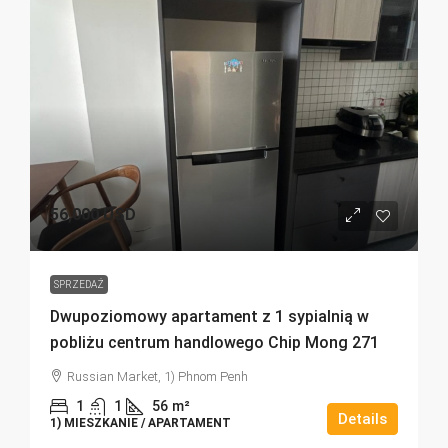
56,000 USD
SPRZEDAŻ
Dwupoziomowy apartament z 1 sypialnią w
pobliżu centrum handlowego Chip Mong 271
Russian Market, 1) Phnom Penh
1
1
56
m²
Details
1) MIESZKANIE / APARTAMENT