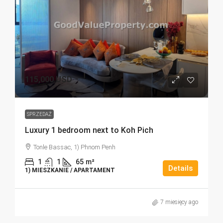
115,000 USD
SPRZEDAŻ
Luxury 1 bedroom next to Koh Pich
Tonle Bassac, 1) Phnom Penh
1
1
65
m²
Details
1) MIESZKANIE / APARTAMENT
7 miesięcy ago