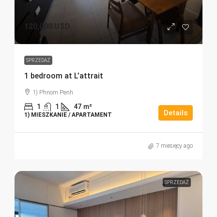
120,000 USD
SPRZEDAŻ
1 bedroom at L’attrait
1) Phnom Penh
1
1
47
m²
Details
1) MIESZKANIE / APARTAMENT
7 miesięcy ago
SPRZEDAŻ