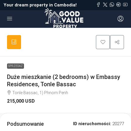
Your dream property in Cambodia!
SPRZEDAŻ
Duże mieszkanie (2 bedrooms) w Embassy
Residences, Tonle Bassac
Tonle Bassac, 1) Phnom Penh
215,000 USD
Podsumowanie
ID nieruchomości:
20277