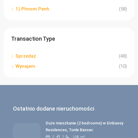
1) Phnom Penh
(58)
Transaction Type
Sprzedaż
(48)
Wynajem
(10)
Ostatnio dodane nieruchomości
Duże mieszkanie (2 bedrooms) w Embassy
Residences, Tonle Bassac
2
2
108
m²