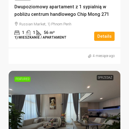
Dwupoziomowy apartament z 1 sypialnią w
pobliżu centrum handlowego Chip Mong 271
Russian Market, 1) Phnom Penh
1
1
56
m²
Details
1) MIESZKANIE / APARTAMENT
4 miesiące ago
SPRZEDAŻ
FEATURED