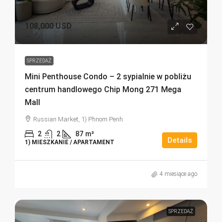
108,000 USD
SPRZEDAŻ
Mini Penthouse Condo – 2 sypialnie w pobliżu
centrum handlowego Chip Mong 271 Mega
Mall
Russian Market, 1) Phnom Penh
2
2
87
m²
Details
1) MIESZKANIE / APARTAMENT
4 miesiące ago
SPRZEDAŻ