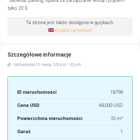
Siłownia, parking, opłata za zarządzanie wodą i prądem
tylko 22 $
Ta strona jest także dostępna w językach:
English
(
angielski
)
Szczegółowe informacje
Uaktualniono 31 marca, 2024 at 1:03 pm
ID nieruchomości
18798
Cena USD
48,000 USD
Powierzchnia nieruchomości
35 m²
Garaż
1