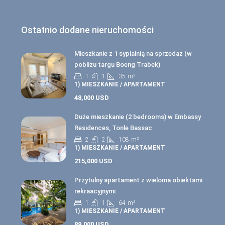
Ostatnio dodane nieruchomości
Mieszkanie z 1 sypialnią na sprzedaż (w
pobliżu targu Boeng Trabek)
1
1
35
m²
1) MIESZKANIE / APARTAMENT
48,000 USD
Duże mieszkanie (2 bedrooms) w Embassy
Residences, Tonle Bassac
2
2
108
m²
1) MIESZKANIE / APARTAMENT
215,000 USD
Przytulny apartament z wieloma obiektami
rekraacyjnymi
1
1
64
m²
1) MIESZKANIE / APARTAMENT
89,000 USD