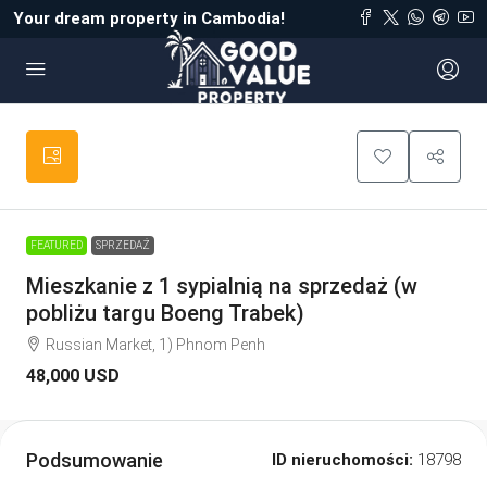
Your dream property in Cambodia!
FEATURED
SPRZEDAŻ
Mieszkanie z 1 sypialnią na sprzedaż (w
pobliżu targu Boeng Trabek)
Russian Market, 1) Phnom Penh
48,000 USD
Podsumowanie
ID nieruchomości:
18798