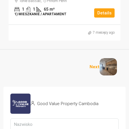
Tonle Bassac, 1) Phnom Penh
1
1
65
m²
Details
1) MIESZKANIE / APARTAMENT
7 miesięcy ago
Next
Good Value Property Cambodia