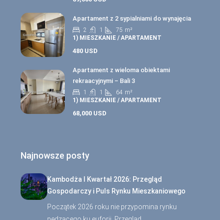
Apartament z 2 sypialniami do wynajęcia
2
1
75
m²
1) MIESZKANIE / APARTAMENT
480 USD
Apartament z wieloma obiektami
rekraacyjnymi – Bali 3
1
1
64
m²
1) MIESZKANIE / APARTAMENT
68,000 USD
Najnowsze posty
Kambodża I Kwartał 2026: Przegląd
Gospodarczy i Puls Rynku Mieszkaniowego
Początek 2026 roku nie przypomina rynku
pędzącego ku euforii. Przegląd…