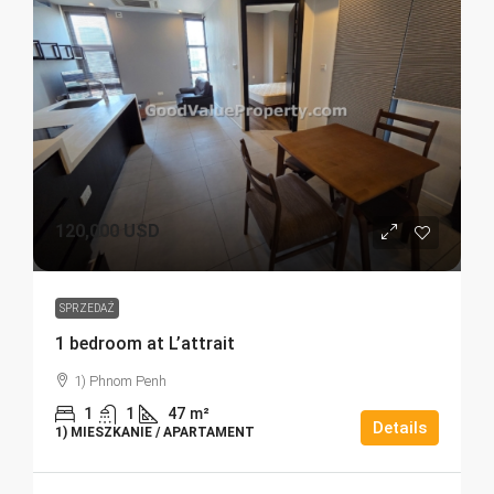
120,000 USD
SPRZEDAŻ
1 bedroom at L’attrait
1) Phnom Penh
1
1
47
m²
Details
1) MIESZKANIE / APARTAMENT