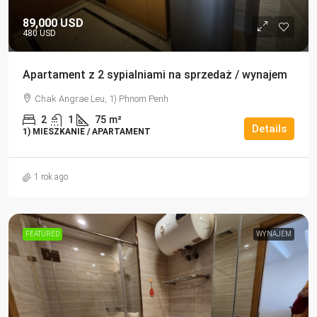
89,000 USD
480 USD
Apartament z 2 sypialniami na sprzedaż / wynajem
Chak Angrae Leu, 1) Phnom Penh
2
1
75
m²
Details
1) MIESZKANIE / APARTAMENT
1 rok ago
FEATURED
WYNAJEM