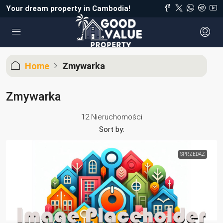
Your dream property in Cambodia!
Home
Zmywarka
Zmywarka
12 Nieruchomości
Sort by:
SPRZEDAŻ