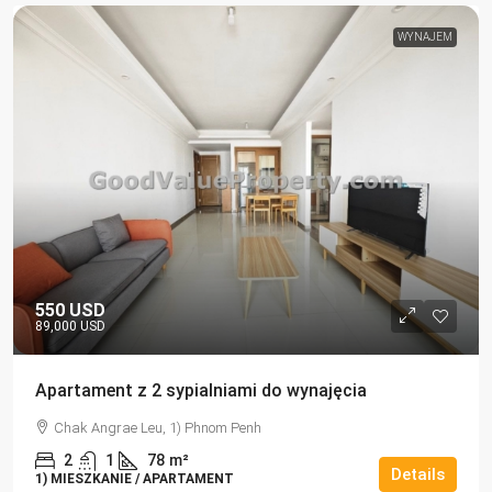
WYNAJEM
550 USD
89,000 USD
Apartament z 2 sypialniami do wynajęcia
Chak Angrae Leu, 1) Phnom Penh
2
1
78
m²
Details
1) MIESZKANIE / APARTAMENT