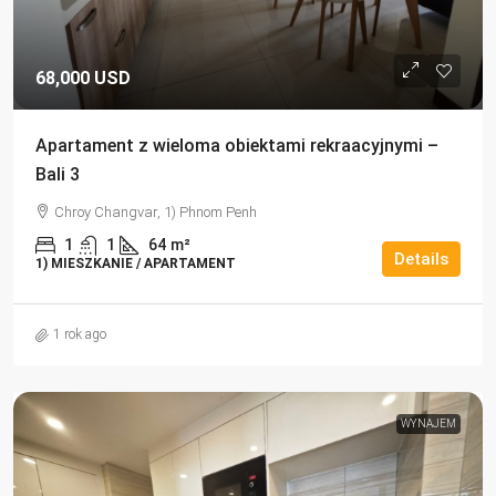
68,000 USD
Apartament z wieloma obiektami rekraacyjnymi –
Bali 3
Chroy Changvar, 1) Phnom Penh
1
1
64
m²
Details
1) MIESZKANIE / APARTAMENT
1 rok ago
WYNAJEM