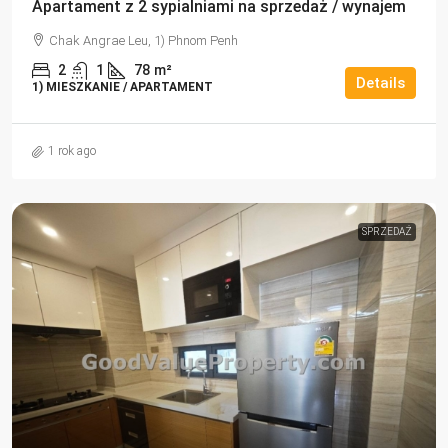
Apartament z 2 sypialniami na sprzedaż / wynajem
Chak Angrae Leu, 1) Phnom Penh
2
1
78
m²
Details
1) MIESZKANIE / APARTAMENT
1 rok ago
SPRZEDAŻ