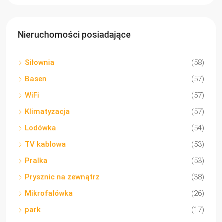
Nieruchomości posiadające
Siłownia
(58)
Basen
(57)
WiFi
(57)
Klimatyzacja
(57)
Lodówka
(54)
TV kablowa
(53)
Pralka
(53)
Prysznic na zewnątrz
(38)
Mikrofalówka
(26)
park
(17)