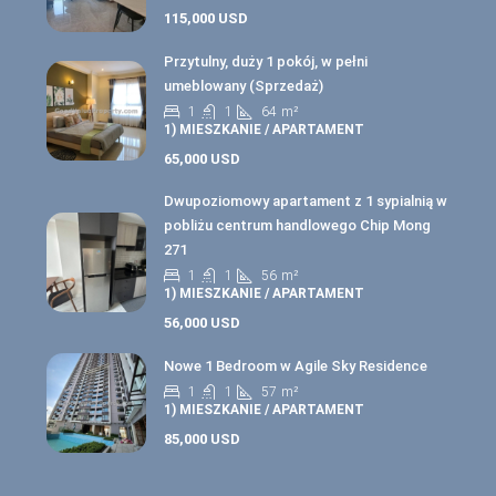
115,000 USD
Przytulny, duży 1 pokój, w pełni
umeblowany (Sprzedaż)
1
1
64
m²
1) MIESZKANIE / APARTAMENT
65,000 USD
Dwupoziomowy apartament z 1 sypialnią w
pobliżu centrum handlowego Chip Mong
271
1
1
56
m²
1) MIESZKANIE / APARTAMENT
56,000 USD
Nowe 1 Bedroom w Agile Sky Residence
1
1
57
m²
1) MIESZKANIE / APARTAMENT
85,000 USD