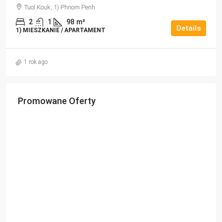
Tuol Kouk, 1) Phnom Penh
2
1
98
m²
Details
1) MIESZKANIE / APARTAMENT
1 rok ago
Promowane Oferty