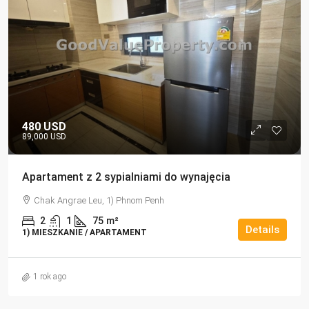
480 USD
89,000 USD
Apartament z 2 sypialniami do wynajęcia
Chak Angrae Leu, 1) Phnom Penh
2
1
75
m²
Details
1) MIESZKANIE / APARTAMENT
1 rok ago