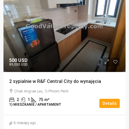
500 USD
89,000 USD
2 sypialnie w R&F Central City do wynajęcia
Chak Angrae Leu, 1) Phnom Penh
2
1
75
m²
Details
1) MIESZKANIE / APARTAMENT
8 miesięcy ago