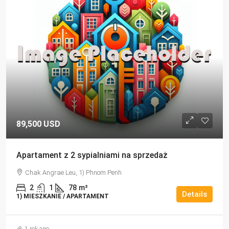
89,500 USD
Apartament z 2 sypialniami na sprzedaż
Chak Angrae Leu, 1) Phnom Penh
2
1
78
m²
Details
1) MIESZKANIE / APARTAMENT