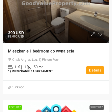
390 USD
89,000 USD
Mieszkanie 1 bedroom do wynajęcia
Chak Angrae Leu, 1) Phnom Penh
1
1
50
m²
Details
1) MIESZKANIE / APARTAMENT
1 rok ago
FEATURED
SPRZEDAŻ