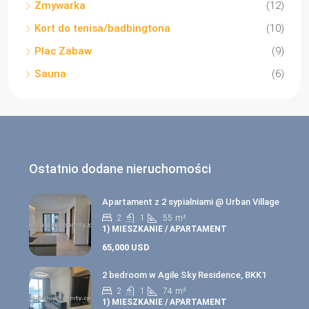
Zmywarka
(12)
Kort do tenisa/badbingtona
(10)
Plac Zabaw
(9)
Sauna
(6)
Ostatnio dodane nieruchomości
Apartament z 2 sypialniami @ Urban Village
2
1
55
m²
1) MIESZKANIE / APARTAMENT
65,000 USD
2 bedroom w Agile Sky Residence, BKK1
2
1
74
m²
1) MIESZKANIE / APARTAMENT