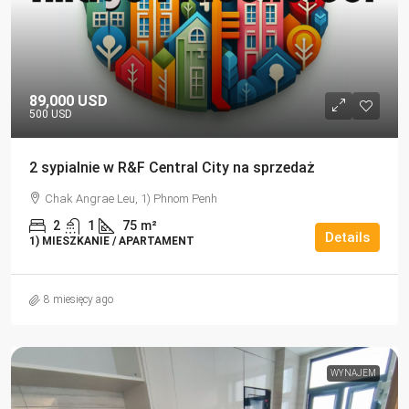
89,000 USD
500 USD
2 sypialnie w R&F Central City na sprzedaż
Chak Angrae Leu, 1) Phnom Penh
2
1
75
m²
Details
1) MIESZKANIE / APARTAMENT
8 miesięcy ago
WYNAJEM