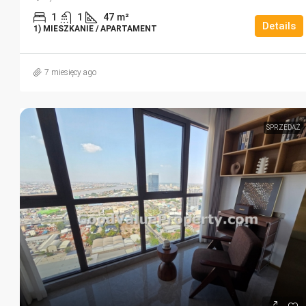
1
1
47
m²
Details
1) MIESZKANIE / APARTAMENT
7 miesięcy ago
SPRZEDAŻ