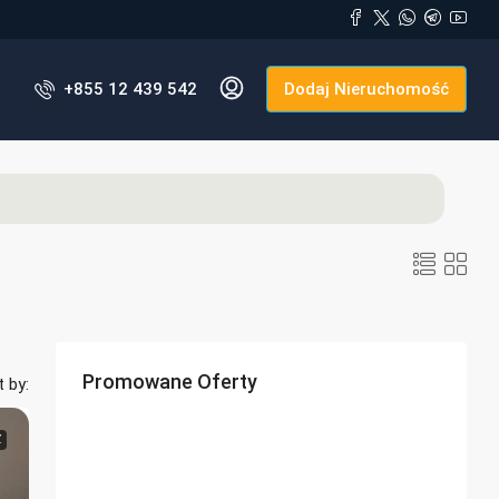
+855 12 439 542
Dodaj Nieruchomość
Promowane Oferty
t by:
Ż