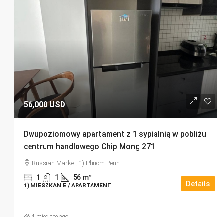
56,000 USD
Dwupoziomowy apartament z 1 sypialnią w pobliżu
centrum handlowego Chip Mong 271
Russian Market, 1) Phnom Penh
1
1
56
m²
Details
1) MIESZKANIE / APARTAMENT
4 miesiące ago