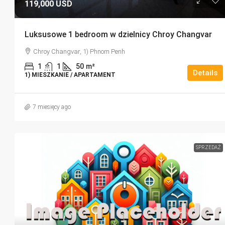
119,000 USD
Luksusowe 1 bedroom w dzielnicy Chroy Changvar
Chroy Changvar, 1) Phnom Penh
1
1
50
m²
Details
1) MIESZKANIE / APARTAMENT
7 miesięcy ago
SPRZEDAŻ