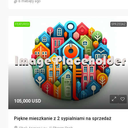
8 miesięcy ago
FEATURED
SPRZEDAŻ
105,000 USD
Piękne mieszkanie z 2 sypialniami na sprzedaż