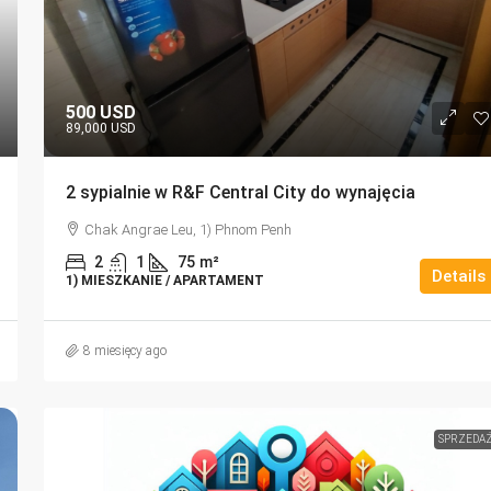
500 USD
89,000 USD
2 sypialnie w R&F Central City do wynajęcia
Chak Angrae Leu, 1) Phnom Penh
2
1
75
m²
Details
1) MIESZKANIE / APARTAMENT
8 miesięcy ago
SPRZEDA