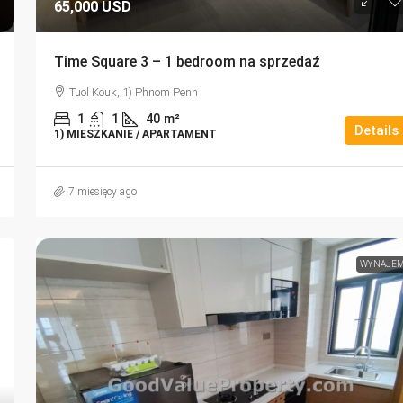
65,000 USD
Time Square 3 – 1 bedroom na sprzedaź
Tuol Kouk, 1) Phnom Penh
1
1
40
m²
Details
1) MIESZKANIE / APARTAMENT
7 miesięcy ago
WYNAJE