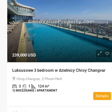
239,000 USD
Luksusowe 3 bedroom w dzielnicy Chroy Changvar
Chroy Changvar, 1) Phnom Penh
3
1
124
m²
1) MIESZKANIE / APARTAMENT
Details