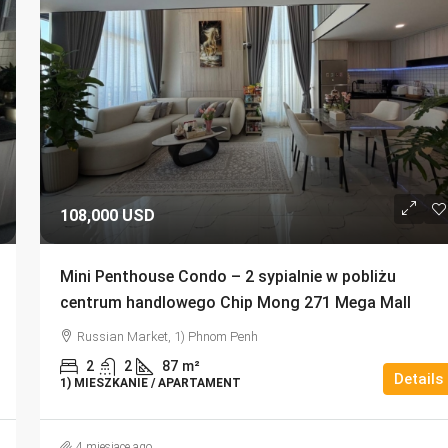
108,000 USD
Mini Penthouse Condo – 2 sypialnie w pobliżu
centrum handlowego Chip Mong 271 Mega Mall
Russian Market, 1) Phnom Penh
2
2
87
m²
Details
1) MIESZKANIE / APARTAMENT
4 miesiące ago