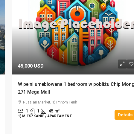
45,000 USD
W pełni umeblowana 1 bedroom w pobliżu Chip Mon
271 Mega Mall
Russian Market, 1) Phnom Penh
1
1
45
m²
Details
1) MIESZKANIE / APARTAMENT