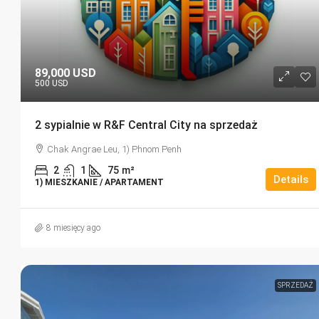
89,000 USD
500 USD
2 sypialnie w R&F Central City na sprzedaż
Chak Angrae Leu, 1) Phnom Penh
2
1
75
m²
Details
1) MIESZKANIE / APARTAMENT
8 miesięcy ago
SPRZEDAŻ