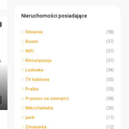
Nieruchomości posiadające
Ż
Siłownia
(58)
Basen
(57)
WiFi
(57)
Klimatyzacja
(57)
Lodówka
(54)
TV kablowa
(53)
Pralka
(53)
Prysznic na zewnątrz
(38)
Mikrofalówka
(26)
park
(17)
Zmywarka
(12)