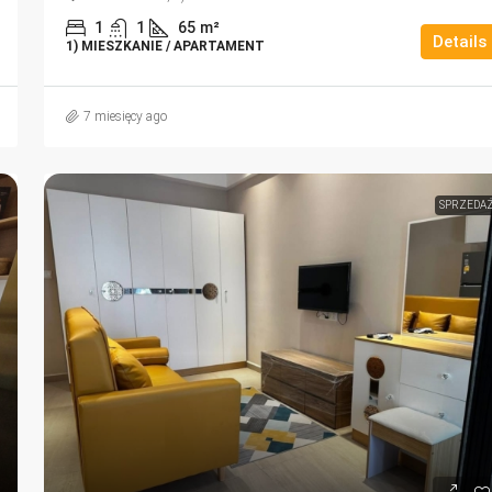
1
1
65
m²
Details
1) MIESZKANIE / APARTAMENT
7 miesięcy ago
SPRZEDA