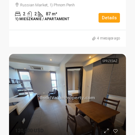
Russian Market, 1) Phnom Penh
2
2
87
m²
Details
1) MIESZKANIE / APARTAMENT
4 miesiące ago
SPRZEDAŻ
120,000 USD