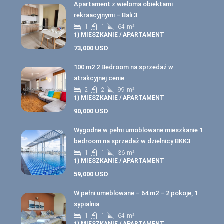
Apartament z wieloma obiektami
rekraacyjnymi – Bali 3
1
1
64
m²
1) MIESZKANIE / APARTAMENT
73,000 USD
100 m2 2 Bedroom na sprzedaż w
atrakcyjnej cenie
2
2
99
m²
1) MIESZKANIE / APARTAMENT
90,000 USD
Wygodne w pełni umoblowane mieszkanie 1
bedroom na sprzedaż w dzielnicy BKK3
1
1
36
m²
1) MIESZKANIE / APARTAMENT
59,000 USD
W pełni umeblowane – 64 m2 – 2 pokoje, 1
sypialnia
1
1
64
m²