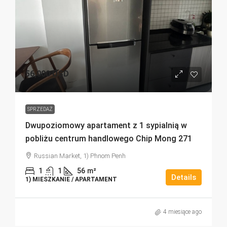
56,000 USD
SPRZEDAŻ
Dwupoziomowy apartament z 1 sypialnią w
pobliżu centrum handlowego Chip Mong 271
Russian Market, 1) Phnom Penh
1
1
56
m²
Details
1) MIESZKANIE / APARTAMENT
4 miesiące ago