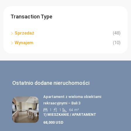
Transaction Type
Sprzedaż
(48)
Wynajem
(10)
Ostatnio dodane nieruchomości
Apartament z wieloma obiektami
rekraacyjnymi – Bali 3
1
1
64
m²
1) MIESZKANIE / APARTAMENT
68,000 USD