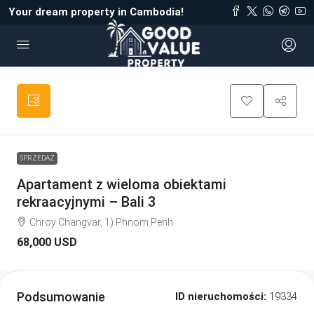
Your dream property in Cambodia!
SPRZEDAŻ
Apartament z wieloma obiektami
rekraacyjnymi – Bali 3
Chroy Changvar, 1) Phnom Penh
68,000 USD
Podsumowanie
ID nieruchomości:
19334