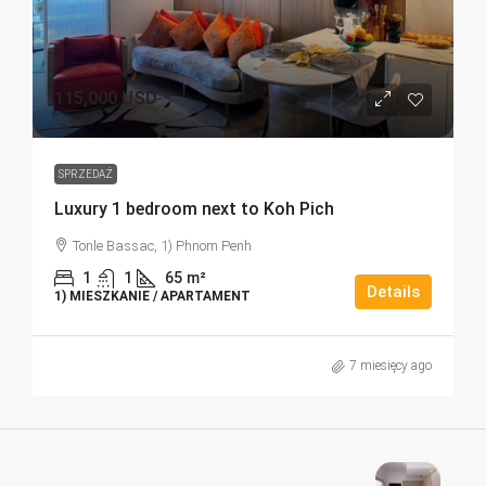
115,000 USD
SPRZEDAŻ
Luxury 1 bedroom next to Koh Pich
Tonle Bassac, 1) Phnom Penh
1
1
65
m²
Details
1) MIESZKANIE / APARTAMENT
7 miesięcy ago