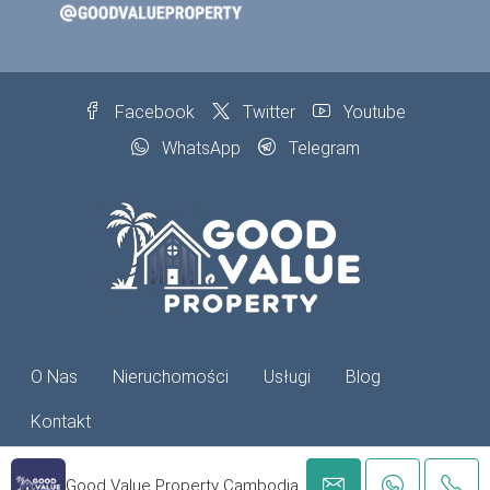
Facebook
Twitter
Youtube
WhatsApp
Telegram
O Nas
Nieruchomości
Usługi
Blog
Kontakt
© 2024 Good Value Property - all rights reserved
Good Value Property Cambodia