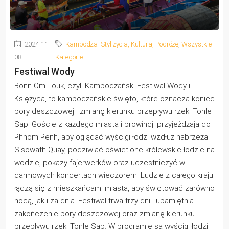
2024-11-
Kambodża- Styl życia, Kultura, Podróże
,
Wszystkie
08
Kategorie
Festiwal Wody
Bonn Om Touk, czyli Kambodżański Festiwal Wody i
Księżyca, to kambodżańskie święto, które oznacza koniec
pory deszczowej i zmianę kierunku przepływu rzeki Tonle
Sap. Goście z każdego miasta i prowincji przyjeżdżają do
Phnom Penh, aby oglądać wyścigi łodzi wzdłuż nabrzeża
Sisowath Quay, podziwiać oświetlone królewskie łodzie na
wodzie, pokazy fajerwerków oraz uczestniczyć w
darmowych koncertach wieczorem. Ludzie z całego kraju
łączą się z mieszkańcami miasta, aby świętować zarówno
nocą, jak i za dnia. Festiwal trwa trzy dni i upamiętnia
zakończenie pory deszczowej oraz zmianę kierunku
przepływu rzeki Tonle Sap. W programie są wyścigi łodzi i