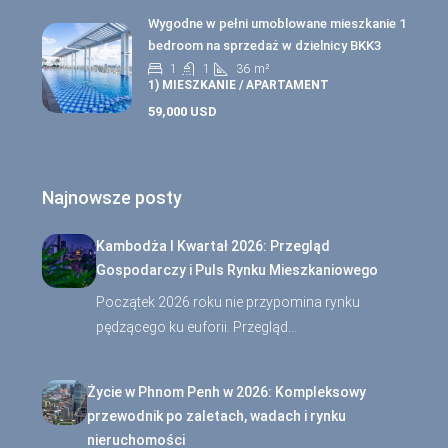
Wygodne w pełni umoblowane mieszkanie 1
bedroom na sprzedaż w dzielnicy BKK3
1
1
36
m²
1) MIESZKANIE / APARTAMENT
59,000 USD
Najnowsze posty
Kambodża I Kwartał 2026: Przegląd
Gospodarczy i Puls Rynku Mieszkaniowego
Początek 2026 roku nie przypomina rynku
pędzącego ku euforii. Przegląd…
Życie w Phnom Penh w 2026: Kompleksowy
przewodnik po zaletach, wadach i rynku
nieruchomości