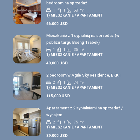
bedroom na sprzedaż
1
1
58
m²
1) MIESZKANIE / APARTAMENT
66,000 USD
Mieszkanie z 1 sypialnią na sprzedaż (w
pobliżu targu Boeng Trabek)
1
1
35
m²
1) MIESZKANIE / APARTAMENT
48,000 USD
2 bedroom w Agile Sky Residence, BKK1
2
1
74
m²
1) MIESZKANIE / APARTAMENT
115,000 USD
Apartament z 2 sypialniami na sprzedaż /
wynajem
2
1
75
m²
1) MIESZKANIE / APARTAMENT
89,000 USD