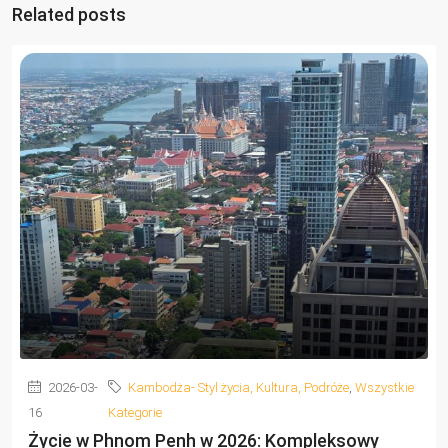
Related posts
2026-03-
Kambodża- Styl życia, Kultura, Podróże
,
Wszystkie
16
Kategorie
Życie w Phnom Penh w 2026: Kompleksowy