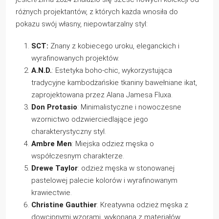
różnych projektantów, z których każda wnosiła do
pokazu swój własny, niepowtarzalny styl:
SCT:
Znany z kobiecego uroku, eleganckich i
wyrafinowanych projektów.
A.N.D.
: Estetyka boho-chic, wykorzystująca
tradycyjne kambodżańskie tkaniny bawełniane ikat,
zaprojektowana przez Alana Jamesa Fluxa.
Don Protasio
: Minimalistyczne i nowoczesne
wzornictwo odzwierciedlające jego
charakterystyczny styl.
Ambre Men
: Miejska odzież męska o
współczesnym charakterze.
Drewe Taylor
: odzież męska w stonowanej
pastelowej palecie kolorów i wyrafinowanym
krawiectwie.
Christine Gauthier
: Kreatywna odzież męska z
dowcipnymi wzorami, wykonana z materiałów