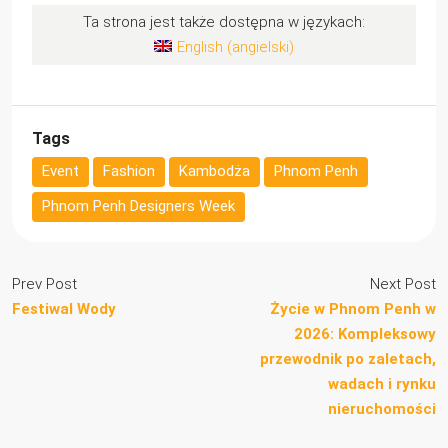
Ta strona jest także dostępna w językach:
English
(
angielski
)
Tags
Event
Fashion
Kambodża
Phnom Penh
Phnom Penh Designers Week
Prev Post
Next Post
Festiwal Wody
Życie w Phnom Penh w
2026: Kompleksowy
przewodnik po zaletach,
wadach i rynku
nieruchomości