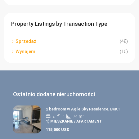
Property Listings by Transaction Type
Sprzedaż
(48)
Wynajem
(10)
Ostatnio dodane nieruchomości
2 bedroom w Agile Sky Residence, BKK1
2
1
74
m²
1) MIESZKANIE / APARTAMENT
115,000 USD