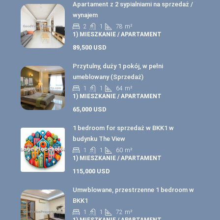
Apartament z 2 sypialniami na sprzedaż /
wynajem
2
1
78
m²
1) MIESZKANIE / APARTAMENT
89,500 USD
Przytulny, duży 1 pokój, w pełni
umeblowany (Sprzedaż)
1
1
64
m²
1) MIESZKANIE / APARTAMENT
65,000 USD
1 bedroom for sprzedaż w BKK1 w
budynku The View
1
1
60
m²
1) MIESZKANIE / APARTAMENT
115,000 USD
Umwblowane, przestrzenne 1 bedroom w
BKK1
1
1
72
m²