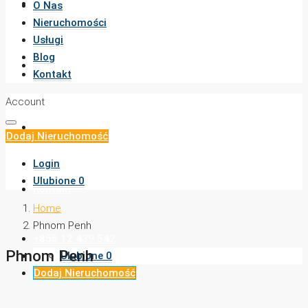
Nieruchomości
O Nas
Nieruchomości
Usługi
Blog
Usługi
Kontakt
Account
Blog
Dodaj Nieruchomość
Login
Ulubione
0
Kontakt
Home
Phnom Penh
+855 12 439 542
Phnom Penh
Ulubione
0
Dodaj Nieruchomość