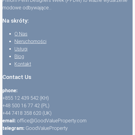
Phnom Penh Designers Week (PPDW) to ważne wydarzenie
modowe odbywające…
Na skróty:
O Nas
Nieruchomości
Usługi
Blog
Kontakt
Contact Us
phone:
+855 12 439 542 (KH)
+48 500 16 77 42 (PL)
+44 7418 358 620 (UK)
email:
office@GoodValueProperty.com
telegram:
GoodValueProperty