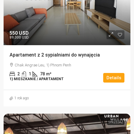
550 USD
89,000 USD
Apartament z 2 sypialniami do wynajęcia
Chak Angrae Leu, 1) Phnom Penh
2
1
78
m²
Details
1) MIESZKANIE / APARTAMENT
1 rok ago
SPRZEDAŻ