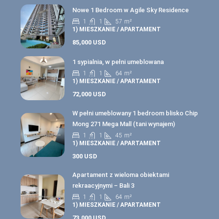
Nowe 1 Bedroom w Agile Sky Residence
1
1
57
m²
1) MIESZKANIE / APARTAMENT
85,000 USD
1 sypialnia, w pełni umeblowana
1
1
64
m²
1) MIESZKANIE / APARTAMENT
72,000 USD
W pełni umeblowany 1 bedroom blisko Chip
Mong 271 Mega Mall (tani wynajem)
1
1
45
m²
1) MIESZKANIE / APARTAMENT
300 USD
Apartament z wieloma obiektami
rekraacyjnymi – Bali 3
1
1
64
m²
1) MIESZKANIE / APARTAMENT
73,000 USD