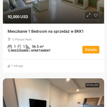
92,000 USD
Mieszkanie 1 Bedroom na sprzedaż w BKK1
1) Phnom Penh
1
1
56.5
m²
Details
1) MIESZKANIE / APARTAMENT
1 rok ago
WYNAJEM