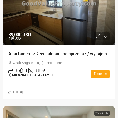
89,000 USD
480 USD
Apartament z 2 sypialniami na sprzedaż / wynajem
Chak Angrae Leu, 1) Phnom Penh
2
1
75
m²
Details
1) MIESZKANIE / APARTAMENT
1 rok ago
WYNAJEM