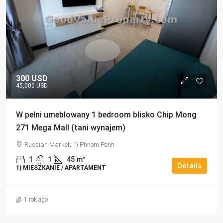
300 USD
45,000 USD
W pełni umeblowany 1 bedroom blisko Chip Mong
271 Mega Mall (tani wynajem)
Russian Market, 1) Phnom Penh
1
1
45
m²
Details
1) MIESZKANIE / APARTAMENT
1 rok ago