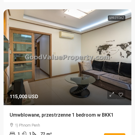
SPRZEDAŻ
115,000 USD
Umwblowane, przestrzenne 1 bedroom w BKK1
1) Phnom Penh
1
1
72
m²