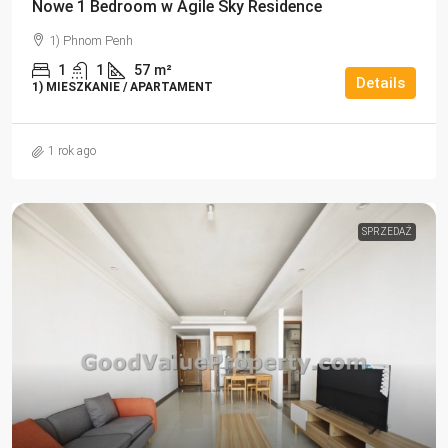
Nowe 1 Bedroom w Agile Sky Residence
1) Phnom Penh
1
1
57
m²
Details
1) MIESZKANIE / APARTAMENT
1 rok ago
SPRZEDAŻ