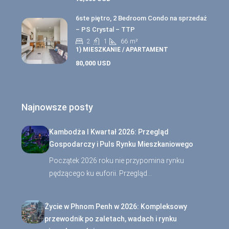
6ste piętro, 2 Bedroom Condo na sprzedaż
– PS Crystal – TTP
2
1
66
m²
1) MIESZKANIE / APARTAMENT
80,000 USD
Najnowsze posty
Kambodża I Kwartał 2026: Przegląd
Gospodarczy i Puls Rynku Mieszkaniowego
Początek 2026 roku nie przypomina rynku
pędzącego ku euforii. Przegląd…
Życie w Phnom Penh w 2026: Kompleksowy
przewodnik po zaletach, wadach i rynku