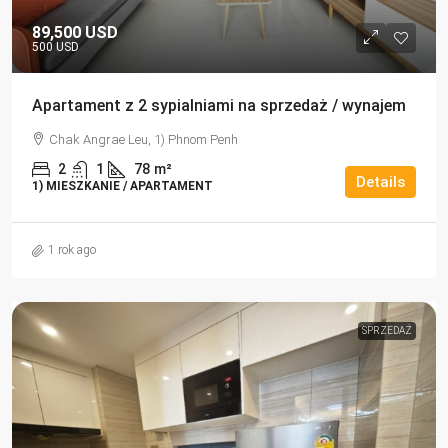
89,500 USD
500 USD
Apartament z 2 sypialniami na sprzedaż / wynajem
Chak Angrae Leu, 1) Phnom Penh
2
1
78
m²
Details
1) MIESZKANIE / APARTAMENT
1 rok ago
SPRZEDAŻ