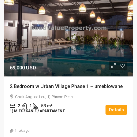
69,000 USD
2 Bedroom w Urban Village Phase 1 – umeblowane
Chak Angrae Leu, 1) Phnom Penh
2
1
53
m²
Details
1) MIESZKANIE / APARTAMENT
1 rok ago