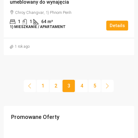
umeblowany do wynajęcia
Chroy Changvar, 1) Phnom Penh
1
1
64
m²
Details
1) MIESZKANIE / APARTAMENT
1 rok ago
1
2
3
4
5
Promowane Oferty