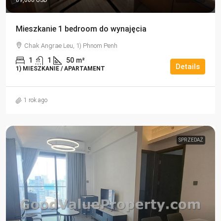
89,000 USD
Mieszkanie 1 bedroom do wynajęcia
Chak Angrae Leu, 1) Phnom Penh
1
1
50
m²
Details
1) MIESZKANIE / APARTAMENT
1 rok ago
SPRZEDAŻ