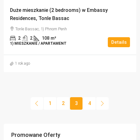
Duże mieszkanie (2 bedrooms) w Embassy
Residences, Tonle Bassac
Tonle Bassac, 1) Phnom Penh
2
2
108
m²
Details
1) MIESZKANIE / APARTAMENT
1 rok ago
1
2
3
4
Promowane Oferty