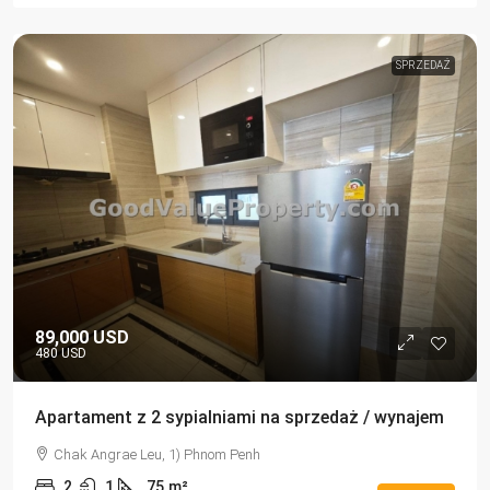
SPRZEDAŻ
89,000 USD
480 USD
Apartament z 2 sypialniami na sprzedaż / wynajem
Chak Angrae Leu, 1) Phnom Penh
2
1
75
m²