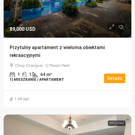
89,000 USD
Przytulny apartament z wieloma obiektami
rekraacyjnymi
Chroy Changvar, 1) Phnom Penh
1
1
64
m²
Details
1) MIESZKANIE / APARTAMENT
1 rok ago
SPRZEDAŻ