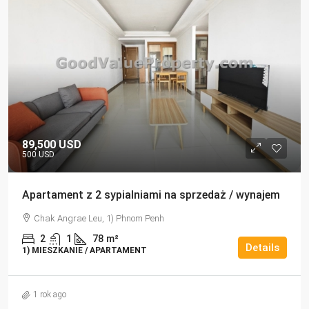
89,500 USD
500 USD
Apartament z 2 sypialniami na sprzedaż / wynajem
Chak Angrae Leu, 1) Phnom Penh
2
1
78
m²
Details
1) MIESZKANIE / APARTAMENT
1 rok ago