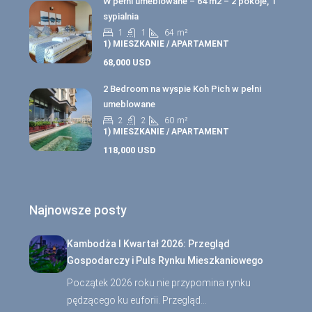
W pełni umeblowane – 64 m2 – 2 pokoje, 1
sypialnia
1
1
64
m²
1) MIESZKANIE / APARTAMENT
68,000 USD
2 Bedroom na wyspie Koh Pich w pełni
umeblowane
2
2
60
m²
1) MIESZKANIE / APARTAMENT
118,000 USD
Najnowsze posty
Kambodża I Kwartał 2026: Przegląd
Gospodarczy i Puls Rynku Mieszkaniowego
Początek 2026 roku nie przypomina rynku
pędzącego ku euforii. Przegląd…