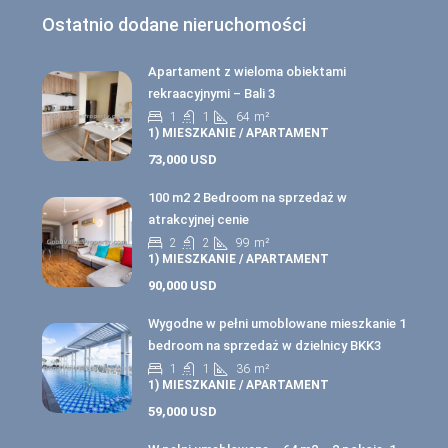
Ostatnio dodane nieruchomości
Apartament z wieloma obiektami
rekraacyjnymi – Bali 3
1
1
64
m²
1) MIESZKANIE / APARTAMENT
73,000 USD
100 m2 2 Bedroom na sprzedaż w
atrakcyjnej cenie
2
2
99
m²
1) MIESZKANIE / APARTAMENT
90,000 USD
Wygodne w pełni umoblowane mieszkanie 1
bedroom na sprzedaż w dzielnicy BKK3
1
1
36
m²
1) MIESZKANIE / APARTAMENT
59,000 USD