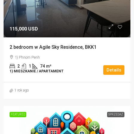
115,000 USD
2 bedroom w Agile Sky Residence, BKK1
1) Phnom Penh
2
1
74
m²
Details
1) MIESZKANIE / APARTAMENT
1 rok ago
FEATURED
SPRZEDAŻ