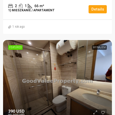
2
1
66
m²
Details
1) MIESZKANIE / APARTAMENT
1 rok ago
FEATURED
WYNAJEM
390 USD