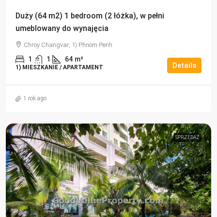
Duży (64 m2) 1 bedroom (2 łóżka), w pełni
umeblowany do wynajęcia
Chroy Changvar, 1) Phnom Penh
1
1
64
m²
Details
1) MIESZKANIE / APARTAMENT
1 rok ago
SPRZEDAŻ