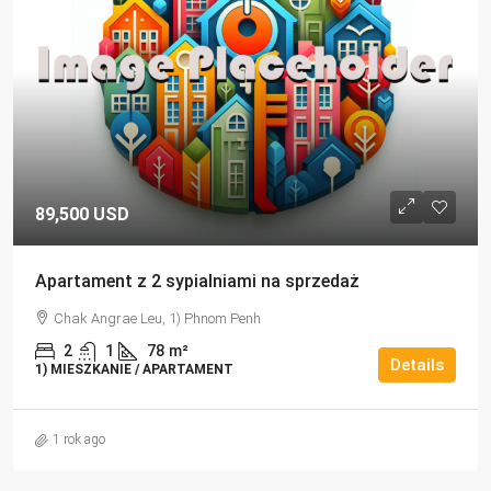
89,500 USD
Apartament z 2 sypialniami na sprzedaż
Chak Angrae Leu, 1) Phnom Penh
2
1
78
m²
Details
1) MIESZKANIE / APARTAMENT
1 rok ago