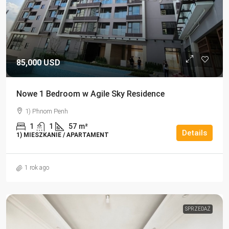
85,000 USD
Nowe 1 Bedroom w Agile Sky Residence
1) Phnom Penh
1
1
57
m²
Details
1) MIESZKANIE / APARTAMENT
1 rok ago
SPRZEDAŻ