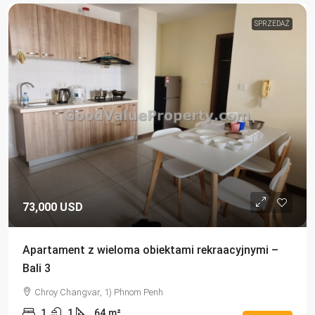
SPRZEDAŻ
73,000 USD
Apartament z wieloma obiektami rekraacyjnymi –
Bali 3
Chroy Changvar, 1) Phnom Penh
1
1
64
m²