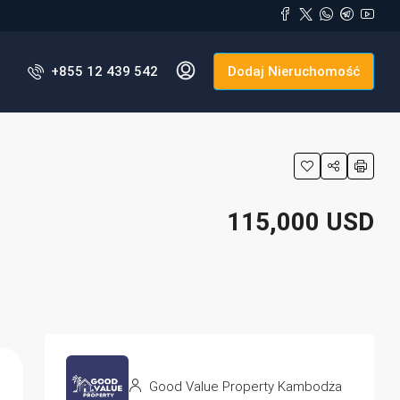
+855 12 439 542
Dodaj Nieruchomość
115,000 USD
Good Value Property Kambodża