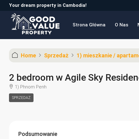
Your dream property in Cambodia!
Strona Główna
O Nas
Home
Sprzedaż
1) mieszkanie / apartam
2 bedroom w Agile Sky Reside
1) Phnom Penh
SPRZEDAŻ
Podsumowanie