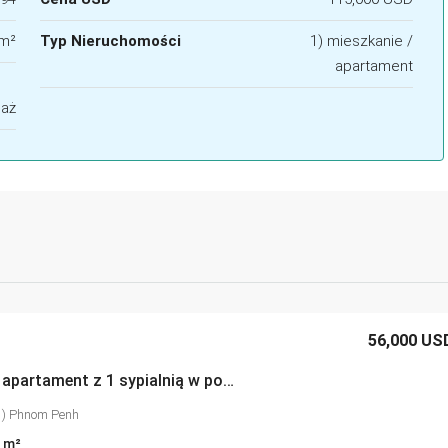
m²
Typ Nieruchomości
1) mieszkanie /
apartament
aż
56,000 US
Dwupoziomowy apartament z 1 sypialnią w pobliżu centrum handlowego Chip Mong 271
1) Phnom Penh
m²