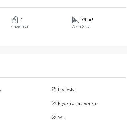
1
74 m²
Łazienka
Area Size
a
Lodówka
Prysznic na zewnątrz
WiFi