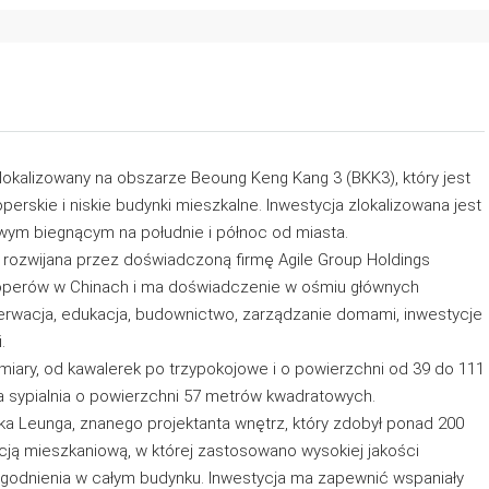
lokalizowany na obszarze Beoung Keng Kang 3 (BKK3), który jest
erskie i niskie budynki mieszkalne. Inwestycja zlokalizowana jest
wym biegnącym na południe i północ od miasta.
t rozwijana przez doświadczoną firmę Agile Group Holdings
eloperów w Chinach i ma doświadczenie w ośmiu głównych
nserwacja, edukacja, budownictwo, zarządzanie domami, inwestycje
.
miary, od kawalerek po trzypokojowe i o powierzchni od 39 do 111
 sypialnia o powierzchni 57 metrów kwadratowych.
ka Leunga, znanego projektanta wnętrz, który zdobył ponad 200
ją mieszkaniową, w której zastosowano wysokiej jakości
ogodnienia w całym budynku. Inwestycja ma zapewnić wspaniały