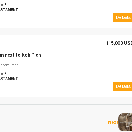
m²
PARTAMENT
Details
115,000 US
m next to Koh Pich
 Phnom Penh
m²
PARTAMENT
Details
Next