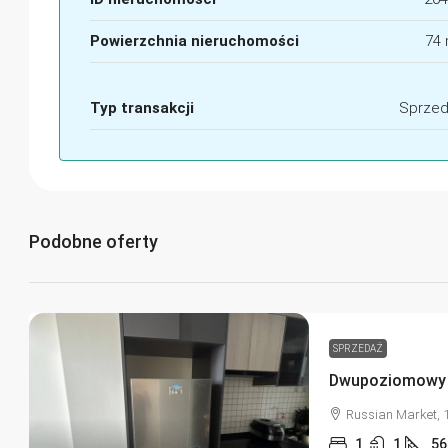
Powierzchnia nieruchomości
74 
Typ transakcji
Sprzed
Podobne oferty
SPRZEDAŻ
Russian Market, 
1
1
56