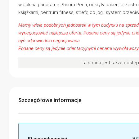
widok na panoramę Phnom Penh, odkryty basen, przestronn
książkami, centrum fitness, strefę do jogi, system przec
Mamy wiele podobnych jednostek w tym budynku na sprzed
wynegocjować najlepszą ofertę. Podane ceny są jedynie 
być odpowiednio negocjowana .
Podane ceny są jedynie orientacyjnymi cenami wywoławc
Ta strona jest także dostę
Szczegółowe informacje
ID nieruchomości
204