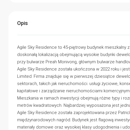
Opis
Agile Sky Residence to 45-piętrowy budynek mieszkalny z
doskonałą lokalizacją obejmującą wysokie budynki dewelop
przy bulwarze Preah Monivong, głównym bulwarze handlo
Agile Sky Residence została ukończona w 2022 roku i jes
Limited. Firma znajduje się w pierwszej dziesiątce dew
sektorach, takich jak nieruchomości. usługi życiowe, ko
kapitałowe i zarządzanie nieruchomościami komercyjnymi
Mieszkania w ramach inwestycji obejmują różne typy i roz
metrów kwadratowych. Najbardziej wyposażona jest jedna
Agile Sky Residence została zaprojektowana przez Patric
międzynarodowych nagród. Budynek jest flagową inwestyc
materiały domowe oraz wysokiej klasy udogodnienia i ud