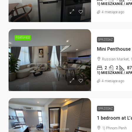
1) MIESZKANIE / A
4 miesiące ago
FEATURED
SPRZEDAŻ
Russian Market, 
2
2
87
1) MIESZKANIE / A
4 miesiące ago
SPRZEDAŻ
1 bedroom at L’a
1) Phnom Penh