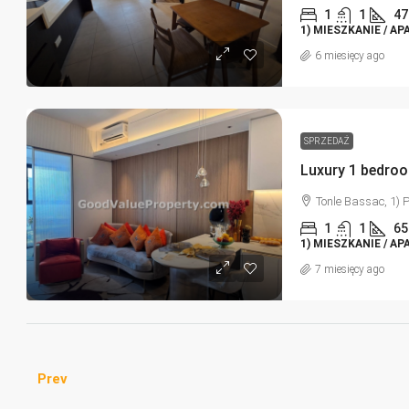
1
1
47
1) MIESZKANIE / A
6 miesięcy ago
SPRZEDAŻ
Luxury 1 bedroo
Tonle Bassac, 1)
1
1
65
1) MIESZKANIE / A
7 miesięcy ago
Prev