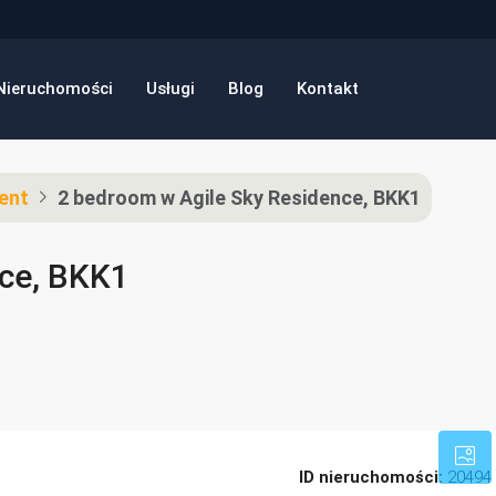
Nieruchomości
Usługi
Blog
Kontakt
ent
2 bedroom w Agile Sky Residence, BKK1
nce, BKK1
ID nieruchomości:
20494