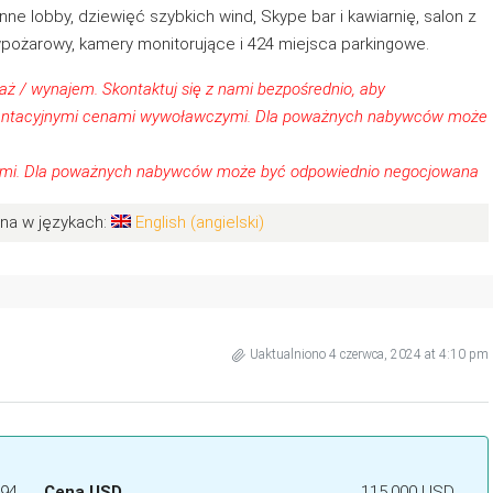
e lobby, dziewięć szybkich wind, Skype bar i kawiarnię, salon z
iwpożarowy, kamery monitorujące i 424 miejsca parkingowe.
aż / wynajem.
Skontaktuj się z nami
bezpośrednio, aby
orientacyjnymi cenami wywoławczymi. Dla poważnych nabywców może
zymi. Dla poważnych nabywców może być odpowiednio negocjowana
pna w językach:
English
(
angielski
)
Uaktualniono 4 czerwca, 2024 at 4:10 pm
94
Cena USD
115,000 USD