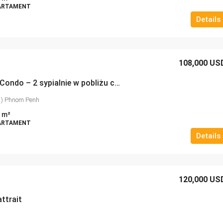
PARTAMENT
Details
108,000 US
Mini Penthouse Condo – 2 sypialnie w pobliżu centrum handlowego Chip Mong 271 Mega Mall
1) Phnom Penh
m²
PARTAMENT
Details
120,000 US
ttrait