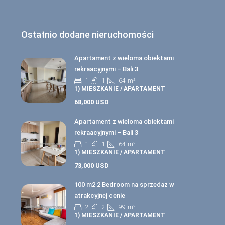
Ostatnio dodane nieruchomości
Apartament z wieloma obiektami
rekraacyjnymi – Bali 3
1
1
64
m²
1) MIESZKANIE / APARTAMENT
68,000 USD
Apartament z wieloma obiektami
rekraacyjnymi – Bali 3
1
1
64
m²
1) MIESZKANIE / APARTAMENT
73,000 USD
100 m2 2 Bedroom na sprzedaż w
atrakcyjnej cenie
2
2
99
m²
1) MIESZKANIE / APARTAMENT