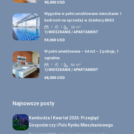
90,000 USD
Wygodne w pełni umoblowane mieszkanie 1
bedroom na sprzedaż w dzielnicy BKK3
1
1
36
m²
1) MIESZKANIE / APARTAMENT
59,000 USD
W pełni umeblowane – 64 m2 – 2 pokoje, 1
sypialnia
1
1
64
m²
1) MIESZKANIE / APARTAMENT
68,000 USD
Najnowsze posty
Kambodża I Kwartał 2026: Przegląd
Gospodarczy i Puls Rynku Mieszkaniowego