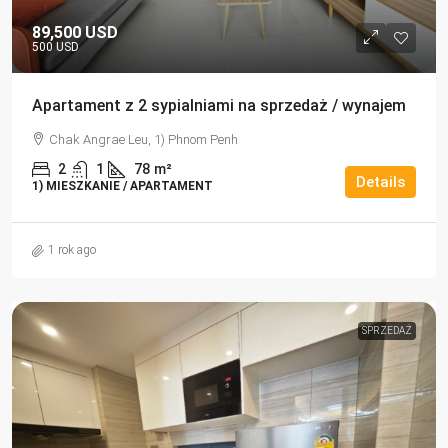
89,500 USD
500 USD
Apartament z 2 sypialniami na sprzedaż / wynajem
Chak Angrae Leu, 1) Phnom Penh
2
1
78
m²
Details
1) MIESZKANIE / APARTAMENT
1 rok ago
SPRZEDAŻ