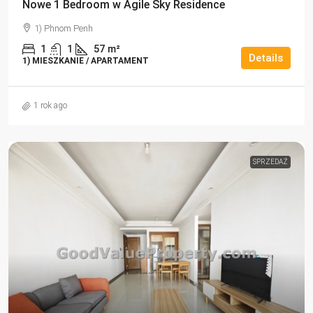
Nowe 1 Bedroom w Agile Sky Residence
1) Phnom Penh
1
1
57
m²
Details
1) MIESZKANIE / APARTAMENT
1 rok ago
SPRZEDAŻ