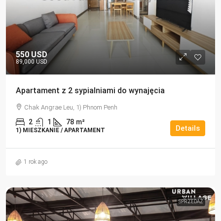
550 USD
89,000 USD
Apartament z 2 sypialniami do wynajęcia
Chak Angrae Leu, 1) Phnom Penh
2
1
78
m²
Details
1) MIESZKANIE / APARTAMENT
1 rok ago
SPRZEDAŻ