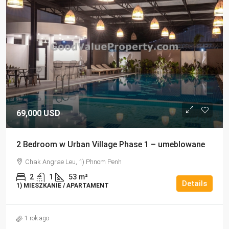
69,000 USD
2 Bedroom w Urban Village Phase 1 – umeblowane
Chak Angrae Leu, 1) Phnom Penh
2
1
53
m²
Details
1) MIESZKANIE / APARTAMENT
1 rok ago