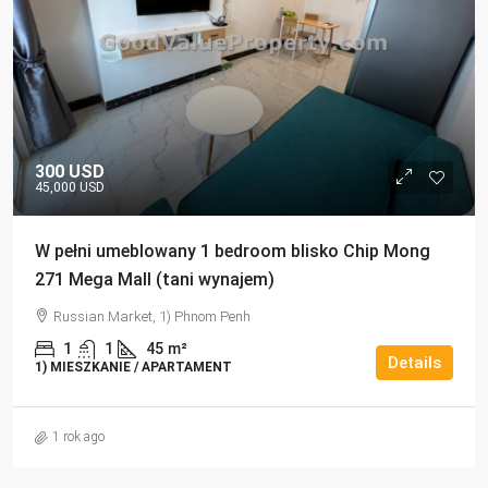
300 USD
45,000 USD
W pełni umeblowany 1 bedroom blisko Chip Mong
271 Mega Mall (tani wynajem)
Russian Market, 1) Phnom Penh
1
1
45
m²
Details
1) MIESZKANIE / APARTAMENT
1 rok ago