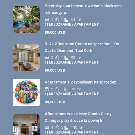
Przytulny apartament z wieloma obiektami
rekraacyjnymi
1
1
64
m²
1) MIESZKANIE / APARTAMENT
89,000 USD
Duże 2 Bedroom Condo na sprzedaż – De
Castle Diamond, Toul Kork
2
1
98
m²
1) MIESZKANIE / APARTAMENT
99,000 USD
Apartament z 2 sypialniami na sprzedaż
2
1
78
m²
1) MIESZKANIE / APARTAMENT
89,500 USD
4 Bedrooms w dzielnicy Condo Chroy
Chongva przy drodze krajowej 6
4
3
148
m²
1) MIESZKANIE / APARTAMENT