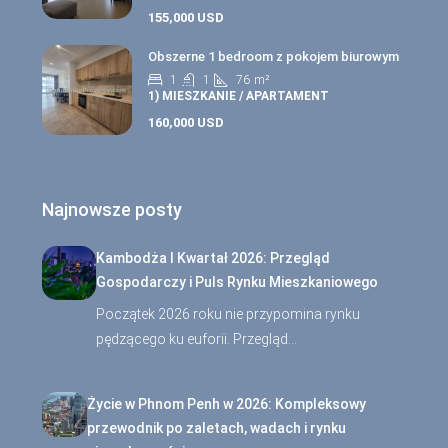
155,000 USD
Obszerne 1 bedroom z pokojem biurowym
1
1
76
m²
1) MIESZKANIE / APARTAMENT
160,000 USD
Najnowsze posty
Kambodża I Kwartał 2026: Przegląd
Gospodarczy i Puls Rynku Mieszkaniowego
Początek 2026 roku nie przypomina rynku
pędzącego ku euforii. Przegląd…
Życie w Phnom Penh w 2026: Kompleksowy
przewodnik po zaletach, wadach i rynku