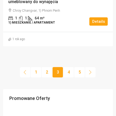
umeblowany do wynajęcia
Chroy Changvar, 1) Phnom Penh
1
1
64
m²
Details
1) MIESZKANIE / APARTAMENT
1 rok ago
1
2
3
4
5
Promowane Oferty