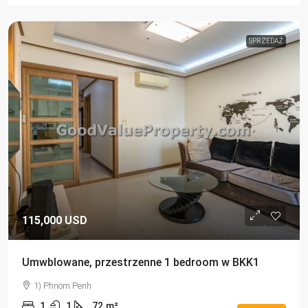
SPRZEDAŻ
115,000 USD
Umwblowane, przestrzenne 1 bedroom w BKK1
1) Phnom Penh
1
1
72
m²