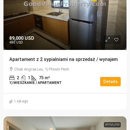
89,000 USD
480 USD
Apartament z 2 sypialniami na sprzedaż / wynajem
Chak Angrae Leu, 1) Phnom Penh
2
1
75
m²
Details
1) MIESZKANIE / APARTAMENT
1 rok ago
WYNAJEM