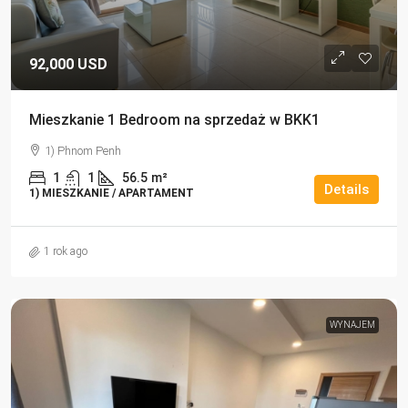
92,000 USD
Mieszkanie 1 Bedroom na sprzedaż w BKK1
1) Phnom Penh
1
1
56.5
m²
Details
1) MIESZKANIE / APARTAMENT
1 rok ago
WYNAJEM