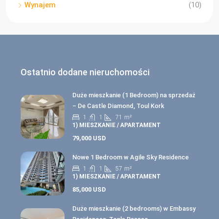
Wynajem
(10)
Ostatnio dodane nieruchomości
Duże mieszkanie (1 Bedroom) na sprzedaż
– De Castle Diamond, Toul Kork
1
1
71
m²
1) MIESZKANIE / APARTAMENT
79,000 USD
Nowe 1 Bedroom w Agile Sky Residence
1
1
57
m²
1) MIESZKANIE / APARTAMENT
85,000 USD
Duże mieszkanie (2 bedrooms) w Embassy