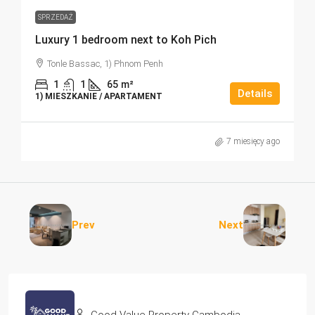
SPRZEDAŻ
Luxury 1 bedroom next to Koh Pich
Tonle Bassac, 1) Phnom Penh
1
1
65
m²
Details
1) MIESZKANIE / APARTAMENT
7 miesięcy ago
Prev
Next
Good Value Property Cambodia