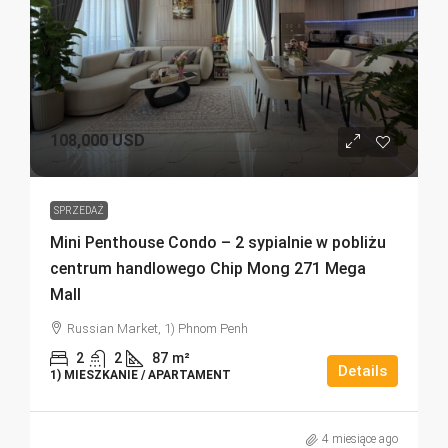
108,000 USD
SPRZEDAŻ
Mini Penthouse Condo – 2 sypialnie w pobliżu
centrum handlowego Chip Mong 271 Mega
Mall
Russian Market, 1) Phnom Penh
2
2
87
m²
Details
1) MIESZKANIE / APARTAMENT
4 miesiące ago