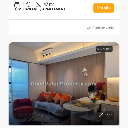
1
1
47
m²
Details
1) MIESZKANIE / APARTAMENT
7 miesięcy ago
SPRZEDAŻ
115,000 USD