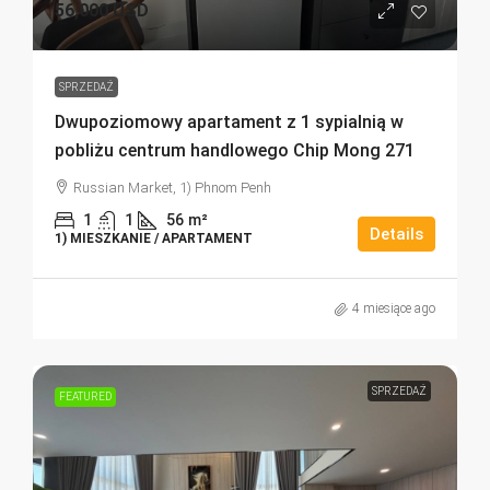
56,000 USD
SPRZEDAŻ
Dwupoziomowy apartament z 1 sypialnią w
pobliżu centrum handlowego Chip Mong 271
Russian Market, 1) Phnom Penh
1
1
56
m²
Details
1) MIESZKANIE / APARTAMENT
4 miesiące ago
SPRZEDAŻ
FEATURED