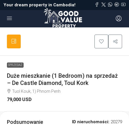
Your dream property in Cambodia!
SPRZEDAŻ
Duże mieszkanie (1 Bedroom) na sprzedaż
– De Castle Diamond, Toul Kork
Tuol Kouk, 1) Phnom Penh
79,000 USD
Podsumowanie
ID nieruchomości:
20279