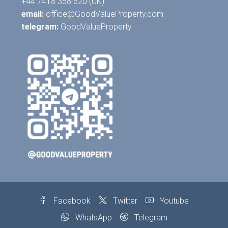
+44 7418 358 620 (UK)
email:
office@GoodValueProperty.com
telegram:
GoodValueProperty
Facebook
Twitter
Youtube
WhatsApp
Telegram