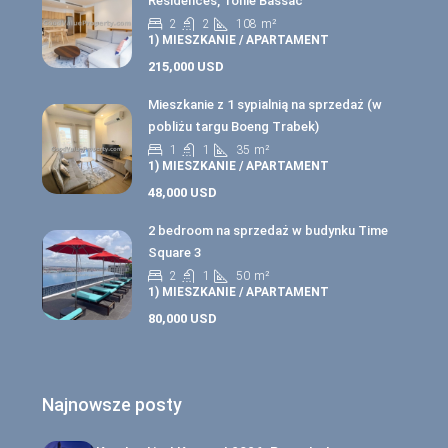
Residences, Tonle Bassac
2
2
108
m²
1) MIESZKANIE / APARTAMENT
215,000 USD
Mieszkanie z 1 sypialnią na sprzedaż (w
pobliżu targu Boeng Trabek)
1
1
35
m²
1) MIESZKANIE / APARTAMENT
48,000 USD
2 bedroom na sprzedaż w budynku Time
Square 3
2
1
50
m²
1) MIESZKANIE / APARTAMENT
80,000 USD
Najnowsze posty