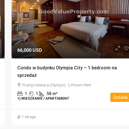
66,000 USD
Condo w budynku Olympia City – 1 bedroom na
sprzedaż
Prampi Makara (Olympic), 1) Phnom Penh
1
1
58
m²
Details
1) MIESZKANIE / APARTAMENT
1 rok ago