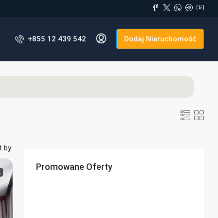
+855 12 439 542
Dodaj Nieruchomość
t by:
Promowane Oferty
Ż