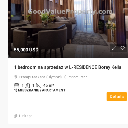
55,000 USD
1 bedroom na sprzedaż w L-RESIDENCE Borey Keila
Prampi Makara (Olympic), 1) Phnom Penh
1
1
45
m²
1) MIESZKANIE / APARTAMENT
Details
1 rok ago