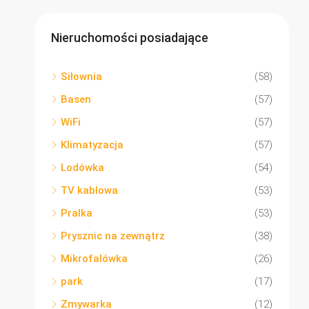
Nieruchomości posiadające
Siłownia
(58)
Basen
(57)
WiFi
(57)
Klimatyzacja
(57)
Lodówka
(54)
TV kablowa
(53)
Pralka
(53)
Prysznic na zewnątrz
(38)
Mikrofalówka
(26)
park
(17)
Zmywarka
(12)