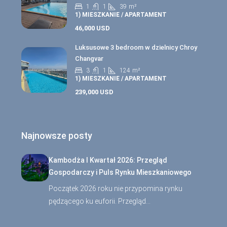
1
1
39
m²
1) MIESZKANIE / APARTAMENT
46,000 USD
Luksusowe 3 bedroom w dzielnicy Chroy
Changvar
3
1
124
m²
1) MIESZKANIE / APARTAMENT
239,000 USD
Najnowsze posty
Kambodża I Kwartał 2026: Przegląd
Gospodarczy i Puls Rynku Mieszkaniowego
Początek 2026 roku nie przypomina rynku
pędzącego ku euforii. Przegląd…