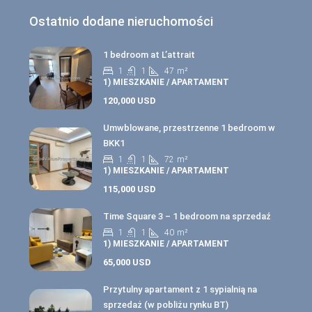
Ostatnio dodane nieruchomości
1 bedroom at L’attrait
1
1
47
m²
1) MIESZKANIE / APARTAMENT
120,000 USD
Umwblowane, przestrzenne 1 bedroom w
BKK1
1
1
72
m²
1) MIESZKANIE / APARTAMENT
115,000 USD
Time Square 3 – 1 bedroom na sprzedaź
1
1
40
m²
1) MIESZKANIE / APARTAMENT
65,000 USD
Przytulny apartament z 1 sypialnią na
sprzedaż (w pobliżu rynku BT)