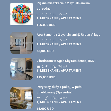
Piękne mieszkanie z 2 sypialniami na
sprzedaż
2
1
75
m²
1) MIESZKANIE / APARTAMENT
105,000 USD
Apartament z 2 sypialniami @ Urban Village
2
1
55
m²
1) MIESZKANIE / APARTAMENT
65,000 USD
2 bedroom w Agile Sky Residence, BKK1
2
1
74
m²
1) MIESZKANIE / APARTAMENT
115,000 USD
Przytulny, duży 1 pokój, w pełni
umeblowany (Sprzedaż)
1
1
64
m²
1) MIESZKANIE / APARTAMENT
65,000 USD