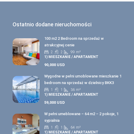
Ostatnio dodane nieruchomości
100 m2 2 Bedroom na sprzedaż w
atrakcyjnej cenie
2
2
99
m²
1) MIESZKANIE / APARTAMENT
90,000 USD
Wygodne w pełni umoblowane mieszkanie 1
bedroom na sprzedaż w dzielnicy BKK3
1
1
36
m²
1) MIESZKANIE / APARTAMENT
59,000 USD
W pełni umeblowane – 64 m2 – 2 pokoje, 1
sypialnia
1
1
64
m²
1) MIESZKANIE / APARTAMENT