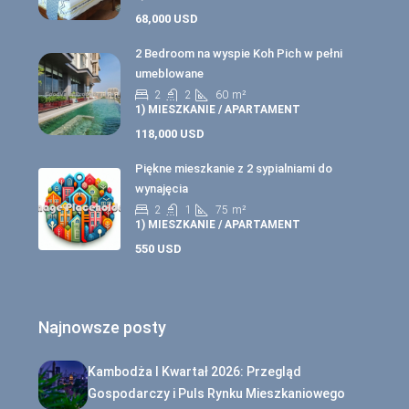
68,000 USD
2 Bedroom na wyspie Koh Pich w pełni
umeblowane
2
2
60
m²
1) MIESZKANIE / APARTAMENT
118,000 USD
Piękne mieszkanie z 2 sypialniami do
wynajęcia
2
1
75
m²
1) MIESZKANIE / APARTAMENT
550 USD
Najnowsze posty
Kambodża I Kwartał 2026: Przegląd
Gospodarczy i Puls Rynku Mieszkaniowego