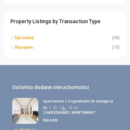
Property Listings by Transaction Type
Sprzedaż
(48)
Wynajem
(10)
Ostatnio dodane nieruchomości
Apartament z 2 sypialniami do wynajęcia
2
1
78
m²
1) MIESZKANIE / APARTAMENT
550 USD