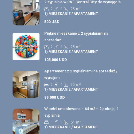
2 sypialnie w R&F Central City do wynajęcia
2
1
75
m²
1) MIESZKANIE / APARTAMENT
500 USD
Piękne mieszkanie z 2 sypialniami na
sprzedaż
2
1
75
m²
1) MIESZKANIE / APARTAMENT
105,000 USD
Apartament z 2 sypialniami na sprzedaż /
wynajem
2
1
75
m²
1) MIESZKANIE / APARTAMENT
89,000 USD
W pełni umeblowane – 64 m2 – 2 pokoje, 1
sypialnia
1
1
64
m²
1) MIESZKANIE / APARTAMENT