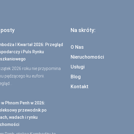
 posty
Na skróty:
bodża I Kwartał 2026: Przegląd
O Nas
podarczy i Puls Rynku
Nieruchomości
szkaniowego
Usługi
zątek 2026 roku nie przypomina
ku pędzącego ku euforii.
Blog
egląd…
Kontakt
e w Phnom Penh w 2026:
leksowy przewodnik po
ach, wadach i rynku
uchomości