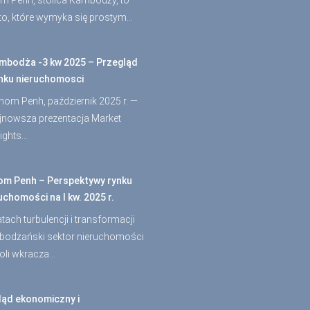
m Penh, stolica Kambodży, to
to, które wymyka się prostym…
mbodża -3 kw 2025 – Przegląd
nku nieruchomosci
nom Penh, październik 2025 r. —
jnowsza prezentacja Market
sights…
om Penh – Perspektywy rynku
uchomości na I kw. 2025 r.
atach turbulencji i transformacji
odżański sektor nieruchomości
oli wkracza…
ląd ekonomiczny i