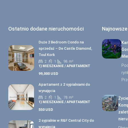
Ostatnio dodane nieruchomości
Najnowsze
Duże 2 Bedroom Condo na
Kam
sprzedaż – De Castle Diamond,
Gos
Toul Kork
Mie
2
1
98
m²
Poc
1) MIESZKANIE / APARTAMENT
ryn
99,000 USD
Prz
Apartament z 2 sypialniami do
wynajęcia
2
1
78
m²
Życi
1) MIESZKANIE / APARTAMENT
Komp
550 USD
zalet
nier
2 sypialnie w R&F Central City do
wynajęcia