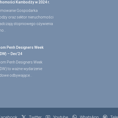
chomości Kambodży w 2024 r.
mowanie Gospodarka
dży oraz sektor nieruchomości
adczają stopniowego ożywienia
mo…
om Penh Designers Week
DW) – Dec’24
om Penh Designers Week
DW) to ważne wydarzenie
dowe odbywające…
acebook
Twitter
Youtube
WhatsApp
Tel