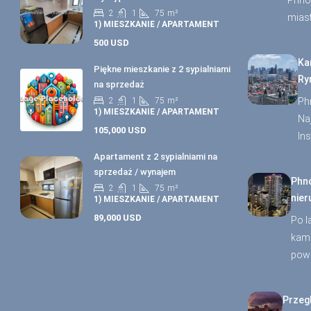
Phno
2
1
75
m²
mias
1) MIESZKANIE / APARTAMENT
500 USD
Ka
Piękne mieszkanie z 2 sypialniami
Ry
na sprzedaż
2
1
75
m²
Ph
1) MIESZKANIE / APARTAMENT
Na
105,000 USD
In
Apartament z 2 sypialniami na
sprzedaż / wynajem
Phn
2
1
75
m²
nier
1) MIESZKANIE / APARTAMENT
89,000 USD
Po l
kamb
pow
Przeg