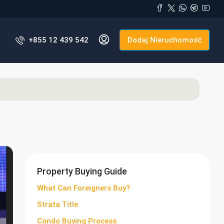
+855 12 439 542
Dodaj Nieruchomość
Property Buying Guide
What Can Foreigners Buy?
Strata Title
Condo Buying Process