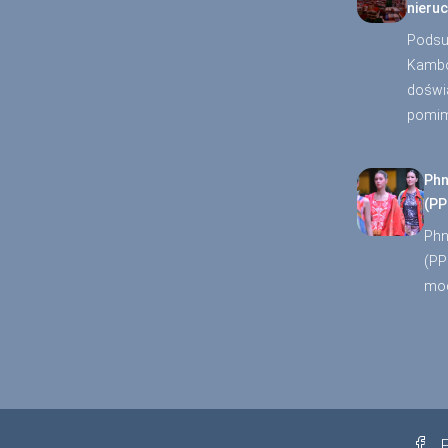
nieru
Podsu
Kambo
doświ
pomi
Phn
(PP
Phn
(PP
mo
F